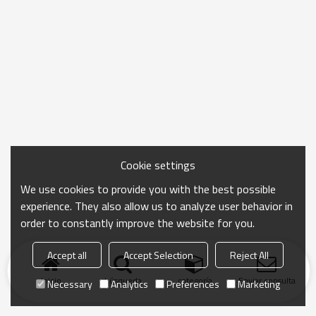
Cookie settings
We use cookies to provide you with the best possible
experience. They also allow us to analyze user behavior in
order to constantly improve the website for you.
Accept all
Accept Selection
Reject All
Inicio
búsqueda
categoría
Enviar consulta
Necessary
Analytics
Preferences
Marketing