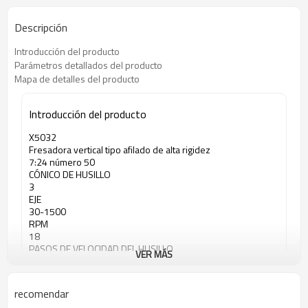
Descripción
Introducción del producto
Parámetros detallados del producto
Mapa de detalles del producto
Introducción del producto
X5032
Fresadora vertical tipo afilado de alta rigidez
7:24 número 50
CÓNICO DE HUSILLO
3
EJE
30-1500
RPM
18
PASOS DE VELOCIDAD DEL HUSILLO
VER MÁS
recomendar