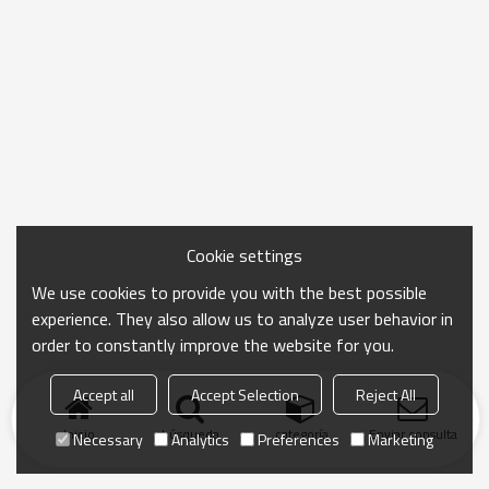
Cookie settings
We use cookies to provide you with the best possible
experience. They also allow us to analyze user behavior in
order to constantly improve the website for you.
Accept all
Accept Selection
Reject All
Inicio
búsqueda
categoría
Enviar consulta
Necessary
Analytics
Preferences
Marketing