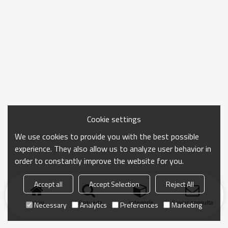
Cookie settings
We use cookies to provide you with the best possible
experience. They also allow us to analyze user behavior in
order to constantly improve the website for you.
Accept all
Accept Selection
Reject All
Inicio
búsqueda
categoría
Enviar consulta
Necessary
Analytics
Preferences
Marketing