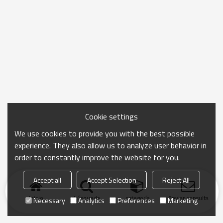
Cookie settings
We use cookies to provide you with the best possible
experience. They also allow us to analyze user behavior in
order to constantly improve the website for you.
Accept all
Accept Selection
Reject All
Inicio
búsqueda
categoría
Enviar consulta
Necessary
Analytics
Preferences
Marketing